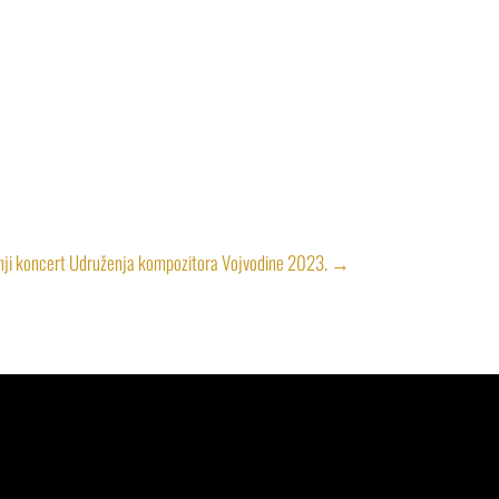
nji koncert Udruženja kompozitora Vojvodine 2023.
→