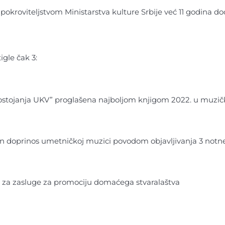
pokroviteljstvom Ministarstva kulture Srbije već 11 godina do
igle čak 3:
ostojanja UKV” proglašena najboljom knjigom 2022. u muzičk
 doprinos umetničkoj muzici povodom objavljivanja 3 notne
za zasluge za promociju domaćega stvaralaštva