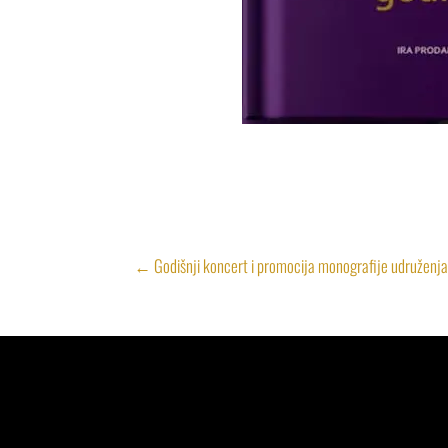
←
Godišnji koncert i promocija monografije udruženj