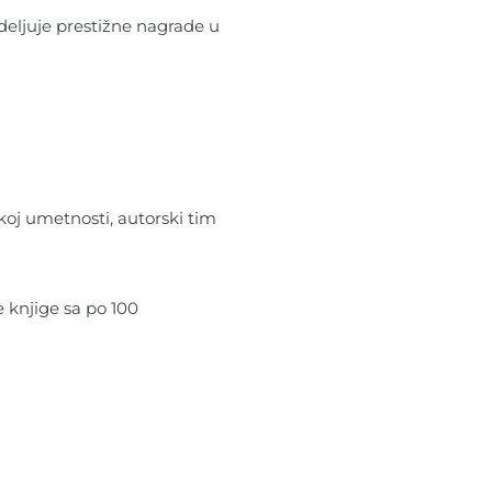
deljuje prestižne nagrade u
oj umetnosti, autorski tim
 knjige sa po 100