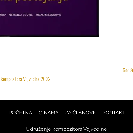
Godiš
a kompozitora Vojvodine 2022.
POČETNA
O NAMA
ZA ČLANOVE
KONTAKT
Udruženje kompozitora Vojvodine