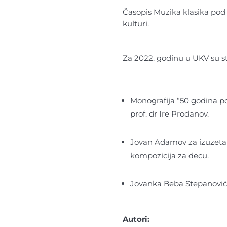
Časopis Muzika klasika pod 
kulturi.
Za 2022. godinu u UKV su st
Monografija “50 godina p
prof. dr Ire Prodanov.
Jovan Adamov za izuzetan
kompozicija za decu.
Jovanka Beba Stepanović 
Autori: