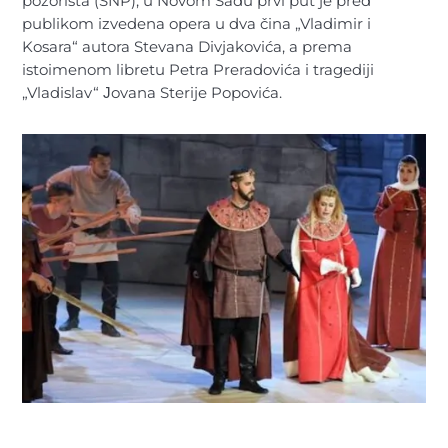
pozorišta (SNP), u Novom Sadu prvi put je pred
publikom izvedena opera u dva čina „Vladimir i
Kosara“ autora Stevana Divjakovića, a prema
istoimenom libretu Petra Preradovića i tragediji
„Vladislav“ Јovana Sterije Popovića.