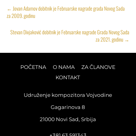
←
Jovan Adamov dobitnik je Februarske nagrade grada Novog Sada
za 2009. godinu
Stevan Divjaković dobitnik je Februarske nagrade Grada Novog Sada
za 2021. godinu
→
POČETNA
O NAMA
ZA ČLANOVE
KONTAKT
Udruženje kompozitora Vojvodine
Gagarinova 8
21000 Novi Sad, Srbija
+381 63 591343